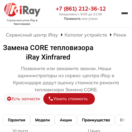
+7 (861) 212-36-12
Ежедневно с 9:00 до 21:00
Позвонить
мне утром
Сервисный центр iRay
в
Краснодаре
Сервисный центр iRay
Каталог устройств
Ремонт 
Замена CORE тепловизора
iRay Xinfrared
Позвоните или закажите звонок. Наши
администраторы из сервис-центра iRay в
Краснодаре дадут оценку стоимости ремонта
тепловизора Замена CORE.
Есть запчасти
Узнать стоимость
Гарантия
Модели
Акции
Преимущества
Отзы
Услуга
Цена