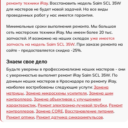
ремонту техники iRay
. Восстановить модель Saim SCL 35W
для мастеров не будет новой задачей. На все виды
проведенных работ у нас имеется гарантия.
Минимальные сроки выполнения ремонта. Мы большая
сеть мастерских техники iRay. Мы имеем более 20 тыс.
запчастей. И возможно на наших складах
уже имеется
запчасть на модель Saim SCL 35W
. При заказе ремонта на
сайте - предоставляется скидка -25%.
Знаем свое дело
Будьте уверены в профессионализме наших мастеров - они
с уверенностью выполнят ремонт iRay Saim SCL 35W. По
данным наших мастеров в Краснодаре по ремонту iRay,
наиболее востребованы следующие услуги:
Замена
матрицы
,
Замена микросхемы усилителя
,
Замена шим
контроллера
,
Замена объективов с улучшением
характеристик
,
Ремонт электронно-лучевой трубки
,
Ремонт
контроллеров
,
Замена CORE
,
Восстановление питания
,
Ремонт оптики
,
Ремонт датчика синхроимпульсов
.