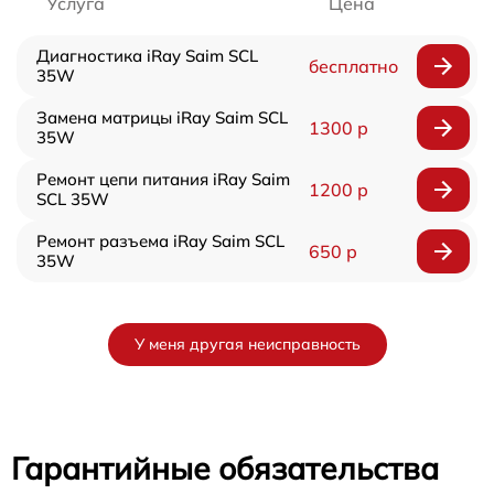
Услуга
Цена
Диагностика iRay Saim SCL
бесплатно
35W
Замена матрицы iRay Saim SCL
1300 р
35W
Ремонт цепи питания iRay Saim
1200 р
SCL 35W
Ремонт разъема iRay Saim SCL
650 р
35W
У меня другая неисправность
Гарантийные обязательства