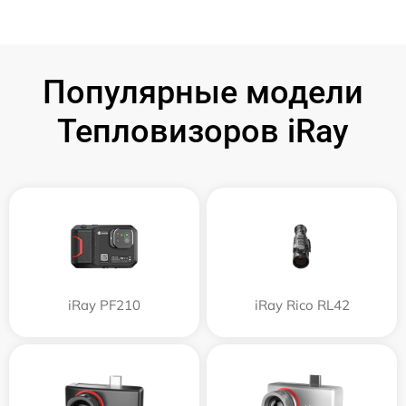
Популярные модели
Тепловизоров iRay
iRay PF210
iRay Rico RL42