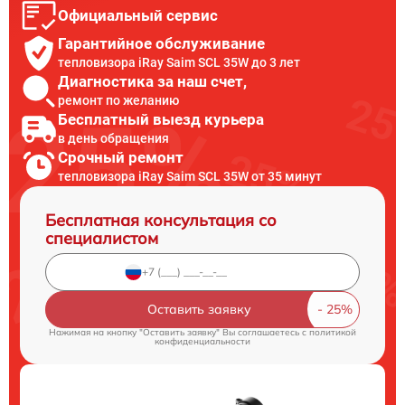
Официальный сервис
Гарантийное обслуживание
тепловизора iRay Saim SCL 35W до 3 лет
Диагностика за наш счет,
ремонт по желанию
Бесплатный выезд курьера
в день обращения
Срочный ремонт
тепловизора iRay Saim SCL 35W от 35 минут
Бесплатная консультация со
специалистом
Оставить заявку
Нажимая на кнопку "Оставить заявку" Вы соглашаетесь c
политикой
конфиденциальности