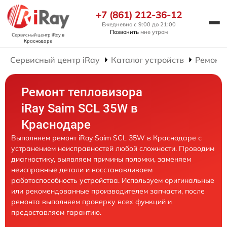
+7 (861) 212-36-12
Ежедневно с 9:00 до 21:00
Позвонить
мне утром
Сервисный центр iRay
в
Краснодаре
Сервисный центр iRay
Каталог устройств
Ремонт 
Ремонт тепловизора
iRay Saim SCL 35W в
Краснодаре
Выполняем ремонт iRay Saim SCL 35W в Краснодаре с
устранением неисправностей любой сложности. Проводим
диагностику, выявляем причины поломки, заменяем
неисправные детали и восстанавливаем
работоспособность устройства. Используем оригинальные
или рекомендованные производителем запчасти, после
ремонта выполняем проверку всех функций и
предоставляем гарантию.