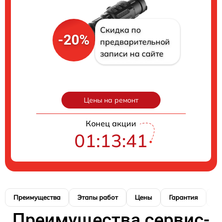
Скидка по
-20%
предварительной
записи на сайте
Цены на ремонт
Конец акции
01:13:40
Преимущества
Этапы работ
Цены
Гарантия
М
Преимущества сервис-