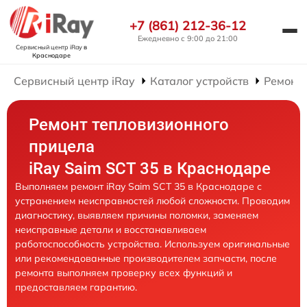
+7 (861) 212-36-12
Ежедневно с 9:00 до 21:00
Сервисный центр iRay
в
Краснодаре
Сервисный центр iRay
Каталог устройств
Ремонт
Ремонт тепловизионного
прицела
iRay Saim SCT 35 в Краснодаре
Выполняем ремонт iRay Saim SCT 35 в Краснодаре с
устранением неисправностей любой сложности. Проводим
диагностику, выявляем причины поломки, заменяем
неисправные детали и восстанавливаем
работоспособность устройства. Используем оригинальные
или рекомендованные производителем запчасти, после
ремонта выполняем проверку всех функций и
предоставляем гарантию.