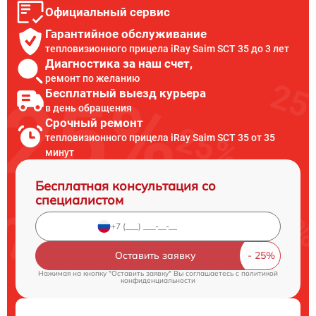
Официальный сервис
Гарантийное обслуживание
тепловизионного прицела iRay Saim SCT 35 до 3 лет
Диагностика за наш счет,
ремонт по желанию
Бесплатный выезд курьера
в день обращения
Срочный ремонт
тепловизионного прицела iRay Saim SCT 35 от 35
минут
Бесплатная консультация со
специалистом
Оставить заявку
Нажимая на кнопку "Оставить заявку" Вы соглашаетесь c
политикой
конфиденциальности