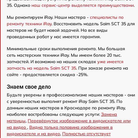
35. Однако
наш сервис-центр выделяется преимуществами
.
Мы ремонтируем iRay. Наши мастера -
специалисты по
ремонту техники iRay
. Восстановить модель Saim SCT 35 для
мастеров не будет новой задачей. На все виды
проведенных работ у нас имеется гарантия.
Минимальные сроки выполнения ремонта. Мы большая
сеть мастерских техники iRay. Мы имеем более 20 тыс.
запчастей. И возможно на наших складах
уже имеется
запчасть на модель Saim SCT 35
. При заказе ремонта на
сайте - предоставляется скидка -25%.
Знаем свое дело
Будьте уверены в профессионализме наших мастеров - они
с уверенностью выполнят ремонт iRay Saim SCT 35. По
данным наших мастеров в Краснодаре по ремонту iRay,
наиболее востребованы следующие услуги:
Замена
матрицы
,
Перевёрнутое изображение в видоискателе или
на видео
,
Видна только половина изображения в
видоискателе и на видео
,
Полностью отсутствует