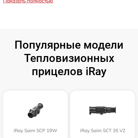
Показать полностью
Популярные модели
Тепловизионных
прицелов iRay
iRay Saim SCP 19W
iRay Saim SCT 35 V2