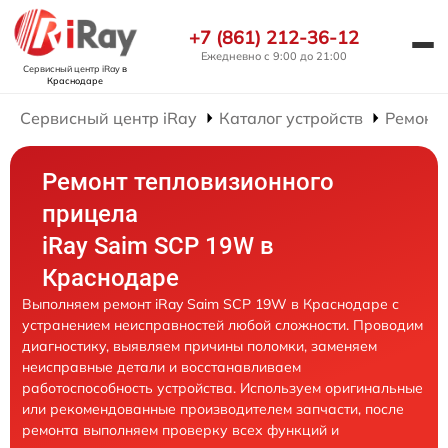
+7 (861) 212-36-12
Ежедневно с 9:00 до 21:00
Сервисный центр iRay
в
Краснодаре
Сервисный центр iRay
Каталог устройств
Ремонт
Ремонт тепловизионного
прицела
iRay Saim SCP 19W в
Краснодаре
Выполняем ремонт iRay Saim SCP 19W в Краснодаре с
устранением неисправностей любой сложности. Проводим
диагностику, выявляем причины поломки, заменяем
неисправные детали и восстанавливаем
работоспособность устройства. Используем оригинальные
или рекомендованные производителем запчасти, после
ремонта выполняем проверку всех функций и