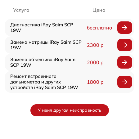
Услуга
Цена
Диагностика iRay Saim SCP
бесплатно
19W
Замена матрицы iRay Saim SCP
2300 р
19W
Замена объектива iRay Saim
2000 р
SCP 19W
Ремонт встроенного
дальнометра и других
1800 р
устройств iRay Saim SCP 19W
У меня другая неисправность