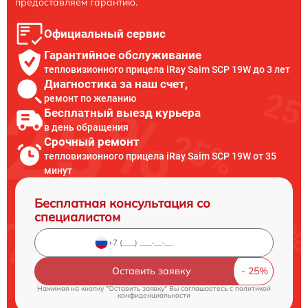
предоставляем гарантию.
Официальный сервис
Гарантийное обслуживание
тепловизионного прицела iRay Saim SCP 19W до 3 лет
Диагностика за наш счет,
ремонт по желанию
Бесплатный выезд курьера
в день обращения
Срочный ремонт
тепловизионного прицела iRay Saim SCP 19W от 35
минут
Бесплатная консультация со
специалистом
Оставить заявку
Нажимая на кнопку "Оставить заявку" Вы соглашаетесь c
политикой
конфиденциальности