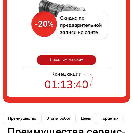
Скидка по
-20%
предварительной
записи на сайте
Цены на ремонт
Конец акции
01:13:39
Преимущества
Этапы работ
Цены
Гарантия
М
Преимущества сервис-