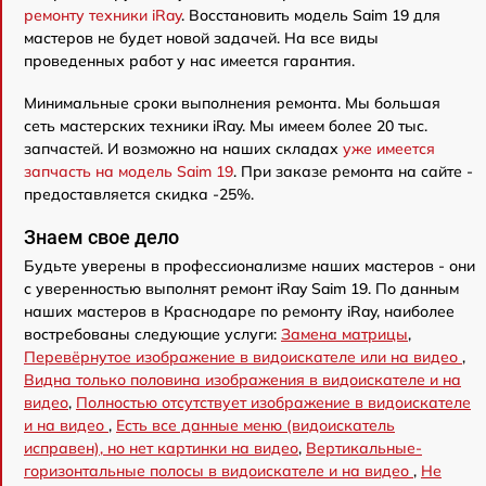
ремонту техники iRay
. Восстановить модель Saim 19 для
мастеров не будет новой задачей. На все виды
проведенных работ у нас имеется гарантия.
Минимальные сроки выполнения ремонта. Мы большая
сеть мастерских техники iRay. Мы имеем более 20 тыс.
запчастей. И возможно на наших складах
уже имеется
запчасть на модель Saim 19
. При заказе ремонта на сайте -
предоставляется скидка -25%.
Знаем свое дело
Будьте уверены в профессионализме наших мастеров - они
с уверенностью выполнят ремонт iRay Saim 19. По данным
наших мастеров в Краснодаре по ремонту iRay, наиболее
востребованы следующие услуги:
Замена матрицы
,
Перевёрнутое изображение в видоискателе или на видео
,
Видна только половина изображения в видоискателе и на
видео
,
Полностью отсутствует изображение в видоискателе
и на видео
,
Есть все данные меню (видоискатель
исправен), но нет картинки на видео
,
Вертикальные-
горизонтальные полосы в видоискателе и на видео
,
Не