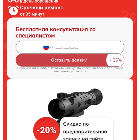
в день обращения
Срочный ремонт
от 35 минут
Бесплатная консультация со
специалистом
Оставить заявку
Нажимая на кнопку "Оставить заявку" Вы соглашаетесь c
политикой
конфиденциальности
Скидка по
-20%
предварительной
записи на сайте